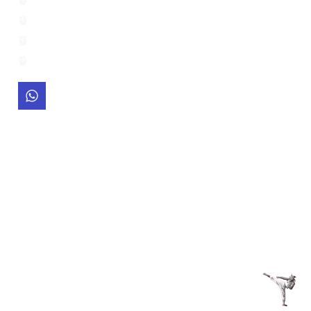
History
Services
Politic&Private
7194008163
SAT.12PM.CAPOEIRA
AT VICTORYMMACS
Address
COLORADO VICTORY
MMA 254 S ACADEMY
BLVD, COLORADO
SPRINGS,CO 80910