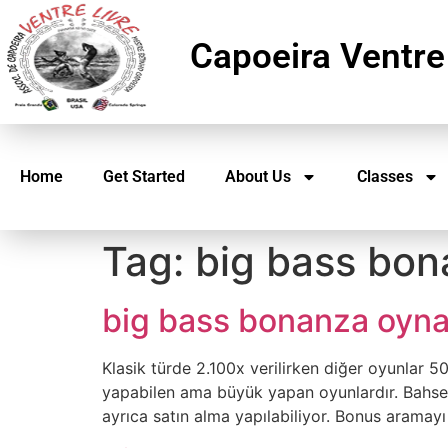
Capoeira Ventre
Home
Get Started
About Us
Classes
Tag:
big bass bon
big bass bonanza oyn
Klasik türde 2.100x verilirken diğer oyunlar
yapabilen ama büyük yapan oyunlardır. Bahsedil
ayrıca satın alma yapılabiliyor. Bonus aramayı