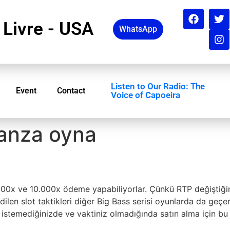
 Livre - USA
WhatsApp
Listen to Our Radio: The
Event
Contact
Voice of Capoeira
anza oyna
a
 5000x ve 10.000x ödeme yapabiliyorlar. Çünkü RTP değiştiğ
en slot taktikleri diğer Big Bass serisi oyunlarda da geçer
 istemediğinizde ve vaktiniz olmadığında satın alma için bu 