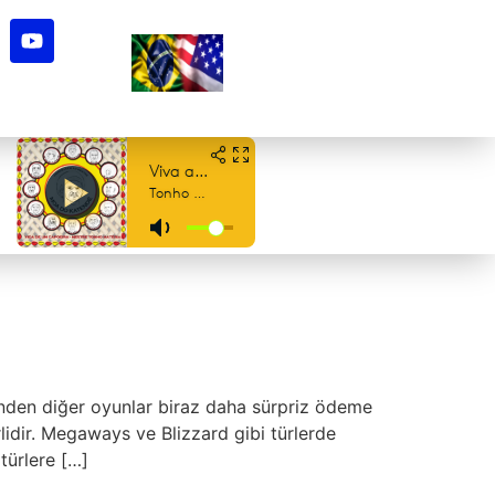
inden diğer oyunlar biraz daha sürpriz ödeme
lidir. Megaways ve Blizzard gibi türlerde
türlere […]