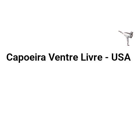
BLVD, COLORADO
SPRINGS,CO 80910
Capoeira Ventre Livre - USA